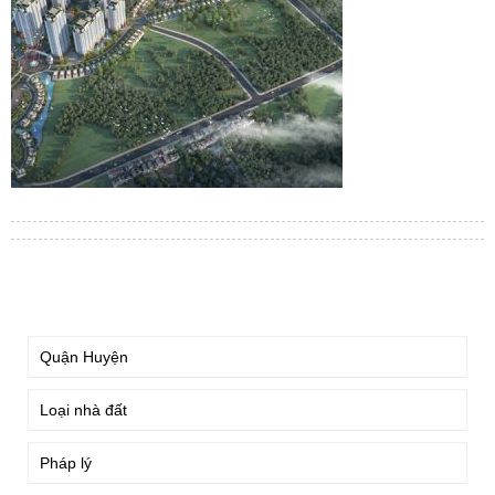
TÌM KIẾM