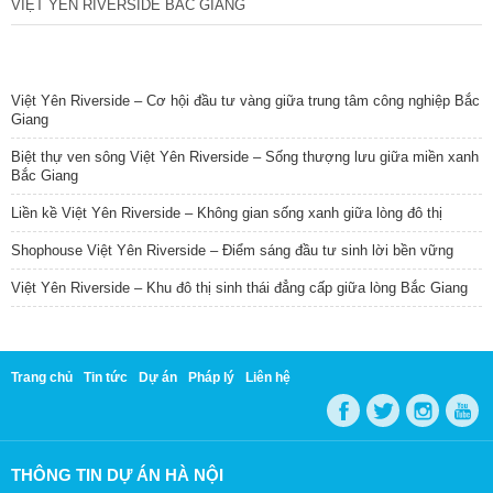
VIỆT YÊN RIVERSIDE BẮC GIANG
TIN NỔI BẬT
Việt Yên Riverside – Cơ hội đầu tư vàng giữa trung tâm công nghiệp Bắc
Giang
Biệt thự ven sông Việt Yên Riverside – Sống thượng lưu giữa miền xanh
Bắc Giang
Liền kề Việt Yên Riverside – Không gian sống xanh giữa lòng đô thị
Shophouse Việt Yên Riverside – Điểm sáng đầu tư sinh lời bền vững
Việt Yên Riverside – Khu đô thị sinh thái đẳng cấp giữa lòng Bắc Giang
Trang chủ
Tin tức
Dự án
Pháp lý
Liên hệ
THÔNG TIN DỰ ÁN HÀ NỘI