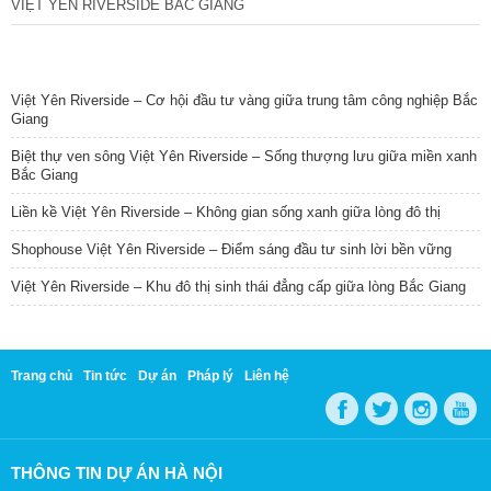
VIỆT YÊN RIVERSIDE BẮC GIANG
TIN NỔI BẬT
Việt Yên Riverside – Cơ hội đầu tư vàng giữa trung tâm công nghiệp Bắc
Giang
Biệt thự ven sông Việt Yên Riverside – Sống thượng lưu giữa miền xanh
Bắc Giang
Liền kề Việt Yên Riverside – Không gian sống xanh giữa lòng đô thị
Shophouse Việt Yên Riverside – Điểm sáng đầu tư sinh lời bền vững
Việt Yên Riverside – Khu đô thị sinh thái đẳng cấp giữa lòng Bắc Giang
Trang chủ
Tin tức
Dự án
Pháp lý
Liên hệ
THÔNG TIN DỰ ÁN HÀ NỘI