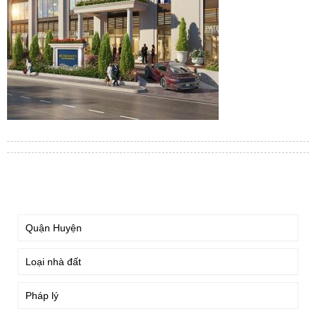
TÌM KIẾM