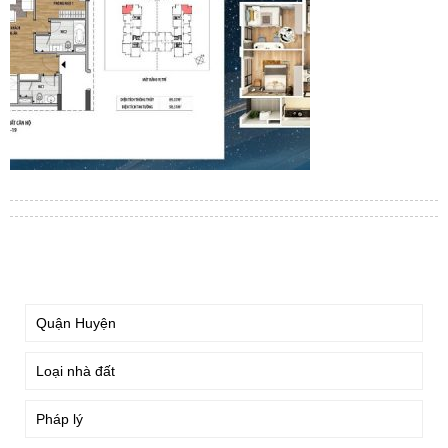
TÌM KIẾM