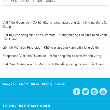
VIỆT YÊN RIVERSIDE BẮC GIANG
TIN NỔI BẬT
Việt Yên Riverside – Cơ hội đầu tư vàng giữa trung tâm công nghiệp Bắc
Giang
Biệt thự ven sông Việt Yên Riverside – Sống thượng lưu giữa miền xanh
Bắc Giang
Liền kề Việt Yên Riverside – Không gian sống xanh giữa lòng đô thị
Shophouse Việt Yên Riverside – Điểm sáng đầu tư sinh lời bền vững
Việt Yên Riverside – Khu đô thị sinh thái đẳng cấp giữa lòng Bắc Giang
Trang chủ
Tin tức
Dự án
Pháp lý
Liên hệ
THÔNG TIN DỰ ÁN HÀ NỘI