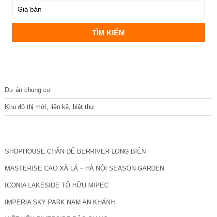
DỰ ÁN
Dự án chung cư
Khu đô thị mới, liền kề, biệt thự
CÁC DỰ ÁN MỚI NHẤT
SHOPHOUSE CHÂN ĐẾ BERRIVER LONG BIÊN
MASTERISE CAO XÀ LÁ – HÀ NỘI SEASON GARDEN
ICONIA LAKESIDE TỐ HỮU MIPEC
IMPERIA SKY PARK NAM AN KHÁNH