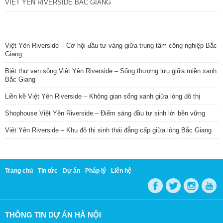
VIỆT YÊN RIVERSIDE BẮC GIANG
TIN NỔI BẬT
Việt Yên Riverside – Cơ hội đầu tư vàng giữa trung tâm công nghiệp Bắc
Giang
Biệt thự ven sông Việt Yên Riverside – Sống thượng lưu giữa miền xanh
Bắc Giang
Liền kề Việt Yên Riverside – Không gian sống xanh giữa lòng đô thị
Shophouse Việt Yên Riverside – Điểm sáng đầu tư sinh lời bền vững
Việt Yên Riverside – Khu đô thị sinh thái đẳng cấp giữa lòng Bắc Giang
Trang chủ
Tin tức
Dự án
Pháp lý
Liên hệ
THÔNG TIN DỰ ÁN HÀ NỘI