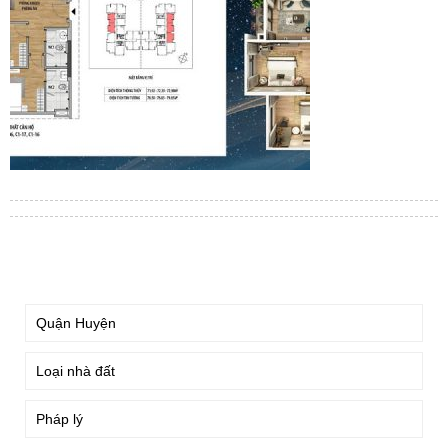
TÌM KIẾM