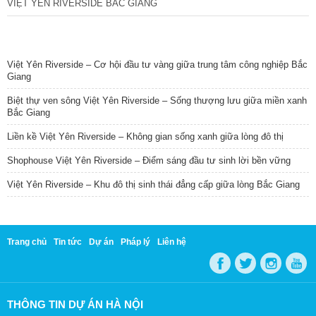
VIỆT YÊN RIVERSIDE BẮC GIANG
TIN NỔI BẬT
Việt Yên Riverside – Cơ hội đầu tư vàng giữa trung tâm công nghiệp Bắc
Giang
Biệt thự ven sông Việt Yên Riverside – Sống thượng lưu giữa miền xanh
Bắc Giang
Liền kề Việt Yên Riverside – Không gian sống xanh giữa lòng đô thị
Shophouse Việt Yên Riverside – Điểm sáng đầu tư sinh lời bền vững
Việt Yên Riverside – Khu đô thị sinh thái đẳng cấp giữa lòng Bắc Giang
Trang chủ
Tin tức
Dự án
Pháp lý
Liên hệ
THÔNG TIN DỰ ÁN HÀ NỘI