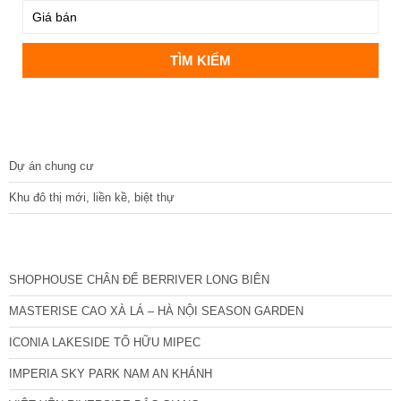
DỰ ÁN
Dự án chung cư
Khu đô thị mới, liền kề, biệt thự
CÁC DỰ ÁN MỚI NHẤT
SHOPHOUSE CHÂN ĐẾ BERRIVER LONG BIÊN
MASTERISE CAO XÀ LÁ – HÀ NỘI SEASON GARDEN
ICONIA LAKESIDE TỐ HỮU MIPEC
IMPERIA SKY PARK NAM AN KHÁNH