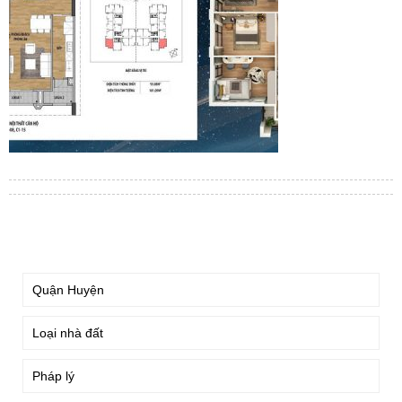
TÌM KIẾM