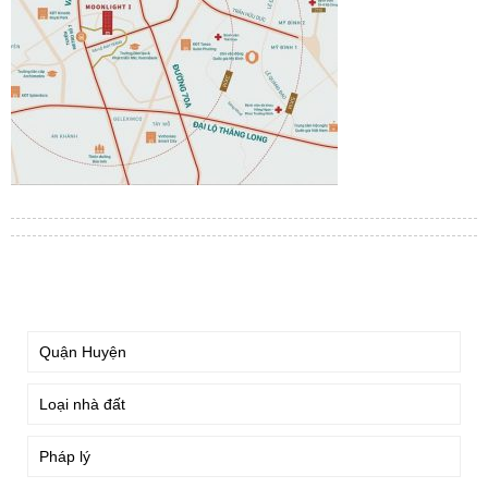
TÌM KIẾM