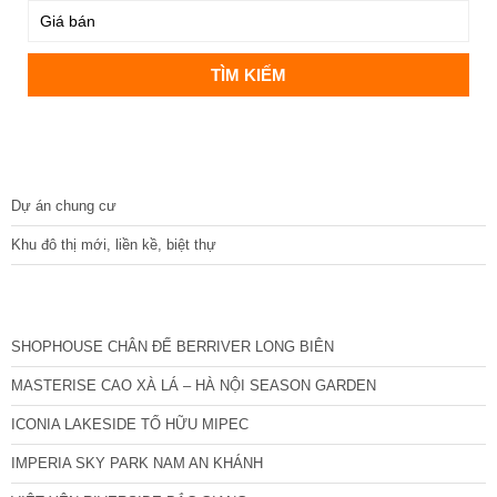
DỰ ÁN
Dự án chung cư
Khu đô thị mới, liền kề, biệt thự
CÁC DỰ ÁN MỚI NHẤT
SHOPHOUSE CHÂN ĐẾ BERRIVER LONG BIÊN
MASTERISE CAO XÀ LÁ – HÀ NỘI SEASON GARDEN
ICONIA LAKESIDE TỐ HỮU MIPEC
IMPERIA SKY PARK NAM AN KHÁNH