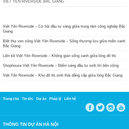
VIỆT YÊN RIVERSIDE BẮC GIANG
TIN NỔI BẬT
Việt Yên Riverside – Cơ hội đầu tư vàng giữa trung tâm công nghiệp Bắc
Giang
Biệt thự ven sông Việt Yên Riverside – Sống thượng lưu giữa miền xanh
Bắc Giang
Liền kề Việt Yên Riverside – Không gian sống xanh giữa lòng đô thị
Shophouse Việt Yên Riverside – Điểm sáng đầu tư sinh lời bền vững
Việt Yên Riverside – Khu đô thị sinh thái đẳng cấp giữa lòng Bắc Giang
Trang chủ
Tin tức
Dự án
Pháp lý
Liên hệ
THÔNG TIN DỰ ÁN HÀ NỘI