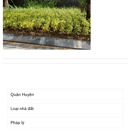
TÌM KIẾM