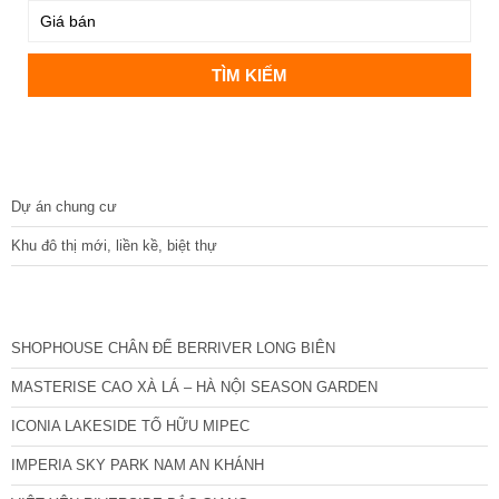
DỰ ÁN
Dự án chung cư
Khu đô thị mới, liền kề, biệt thự
CÁC DỰ ÁN MỚI NHẤT
SHOPHOUSE CHÂN ĐẾ BERRIVER LONG BIÊN
MASTERISE CAO XÀ LÁ – HÀ NỘI SEASON GARDEN
ICONIA LAKESIDE TỐ HỮU MIPEC
IMPERIA SKY PARK NAM AN KHÁNH