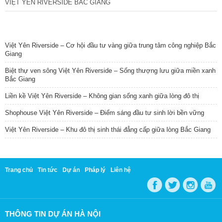
VIỆT YÊN RIVERSIDE BẮC GIANG
TIN NỔI BẬT
Việt Yên Riverside – Cơ hội đầu tư vàng giữa trung tâm công nghiệp Bắc
Giang
Biệt thự ven sông Việt Yên Riverside – Sống thượng lưu giữa miền xanh
Bắc Giang
Liền kề Việt Yên Riverside – Không gian sống xanh giữa lòng đô thị
Shophouse Việt Yên Riverside – Điểm sáng đầu tư sinh lời bền vững
Việt Yên Riverside – Khu đô thị sinh thái đẳng cấp giữa lòng Bắc Giang
Trang chủ
Tin tức
Dự án
Pháp lý
Liên hệ
THÔNG TIN DỰ ÁN HÀ NỘI