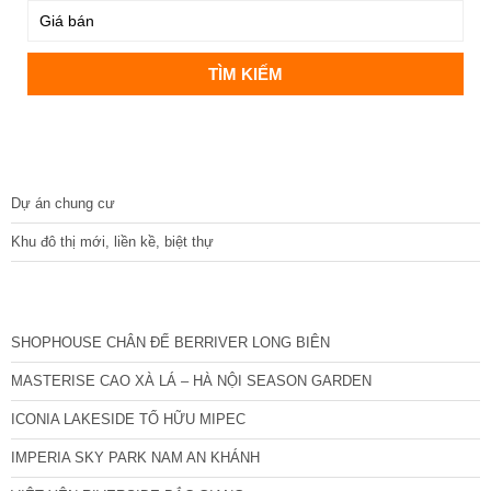
DỰ ÁN
Dự án chung cư
Khu đô thị mới, liền kề, biệt thự
CÁC DỰ ÁN MỚI NHẤT
SHOPHOUSE CHÂN ĐẾ BERRIVER LONG BIÊN
MASTERISE CAO XÀ LÁ – HÀ NỘI SEASON GARDEN
ICONIA LAKESIDE TỐ HỮU MIPEC
IMPERIA SKY PARK NAM AN KHÁNH