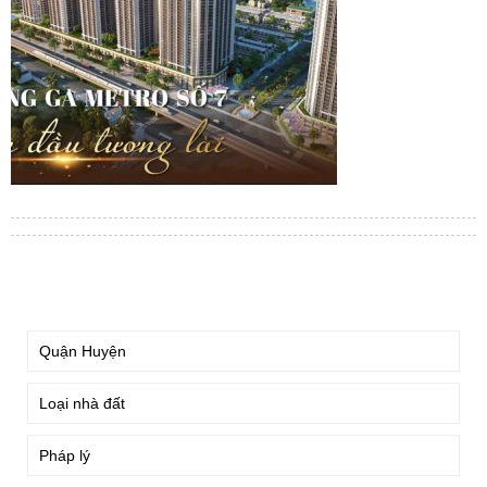
TÌM KIẾM