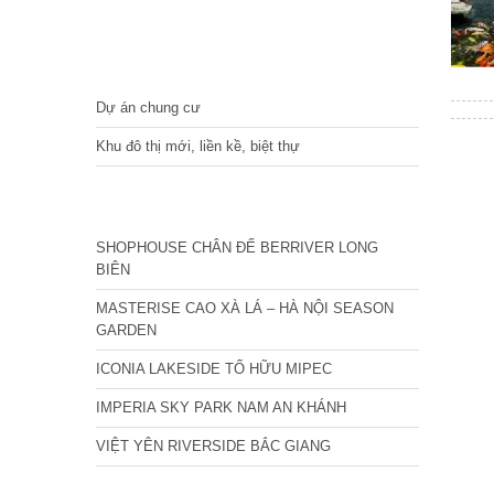
DỰ ÁN
Dự án chung cư
Khu đô thị mới, liền kề, biệt thự
CÁC DỰ ÁN MỚI NHẤT
SHOPHOUSE CHÂN ĐẾ BERRIVER LONG
BIÊN
MASTERISE CAO XÀ LÁ – HÀ NỘI SEASON
GARDEN
ICONIA LAKESIDE TỐ HỮU MIPEC
IMPERIA SKY PARK NAM AN KHÁNH
VIỆT YÊN RIVERSIDE BẮC GIANG