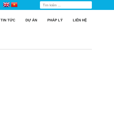
TIN TỨC
DỰ ÁN
PHÁP LÝ
LIÊN HỆ