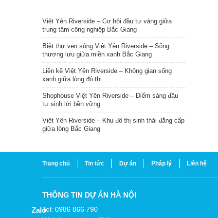
TIN NỔI BẬT
Việt Yên Riverside – Cơ hội đầu tư vàng giữa
trung tâm công nghiệp Bắc Giang
Biệt thự ven sông Việt Yên Riverside – Sống
thượng lưu giữa miền xanh Bắc Giang
Liền kề Việt Yên Riverside – Không gian sống
xanh giữa lòng đô thị
Shophouse Việt Yên Riverside – Điểm sáng đầu
tư sinh lời bền vững
Việt Yên Riverside – Khu đô thị sinh thái đẳng cấp
giữa lòng Bắc Giang
Trang chủ
Tin tức
Dự án
Pháp lý
Liên hệ
THÔNG TIN DỰ ÁN HÀ NỘI
Tel: 0986 866 790
Zalo