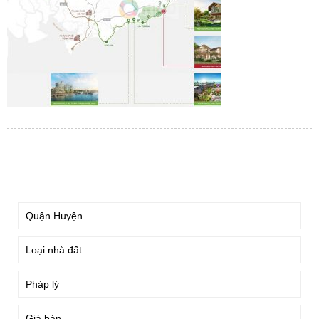
TÌM KIẾM