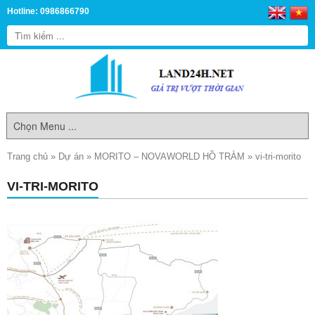
Hotline: 0986866790
Trang chủ
»
Dự án
»
MORITO – NOVAWORLD HỒ TRÀM
»
vi-tri-morito
VI-TRI-MORITO