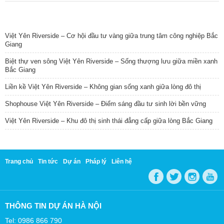
TIN NỔI BẬT
Việt Yên Riverside – Cơ hội đầu tư vàng giữa trung tâm công nghiệp Bắc
Giang
Biệt thự ven sông Việt Yên Riverside – Sống thượng lưu giữa miền xanh
Bắc Giang
Liền kề Việt Yên Riverside – Không gian sống xanh giữa lòng đô thị
Shophouse Việt Yên Riverside – Điểm sáng đầu tư sinh lời bền vững
Việt Yên Riverside – Khu đô thị sinh thái đẳng cấp giữa lòng Bắc Giang
Trang chủ
Tin tức
Dự án
Pháp lý
Liên hệ
THÔNG TIN DỰ ÁN HÀ NỘI
Tel: 0986 866 790