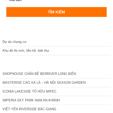
DỰ ÁN
Dự án chung cư
Khu đô thị mới, liền kề, biệt thự
CÁC DỰ ÁN MỚI NHẤT
SHOPHOUSE CHÂN ĐẾ BERRIVER LONG BIÊN
MASTERISE CAO XÀ LÁ – HÀ NỘI SEASON GARDEN
ICONIA LAKESIDE TỐ HỮU MIPEC
IMPERIA SKY PARK NAM AN KHÁNH
VIỆT YÊN RIVERSIDE BẮC GIANG