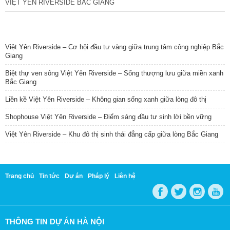
VIỆT YÊN RIVERSIDE BẮC GIANG
TIN NỔI BẬT
Việt Yên Riverside – Cơ hội đầu tư vàng giữa trung tâm công nghiệp Bắc
Giang
Biệt thự ven sông Việt Yên Riverside – Sống thượng lưu giữa miền xanh
Bắc Giang
Liền kề Việt Yên Riverside – Không gian sống xanh giữa lòng đô thị
Shophouse Việt Yên Riverside – Điểm sáng đầu tư sinh lời bền vững
Việt Yên Riverside – Khu đô thị sinh thái đẳng cấp giữa lòng Bắc Giang
Trang chủ
Tin tức
Dự án
Pháp lý
Liên hệ
THÔNG TIN DỰ ÁN HÀ NỘI