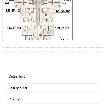
TÌM KIẾM