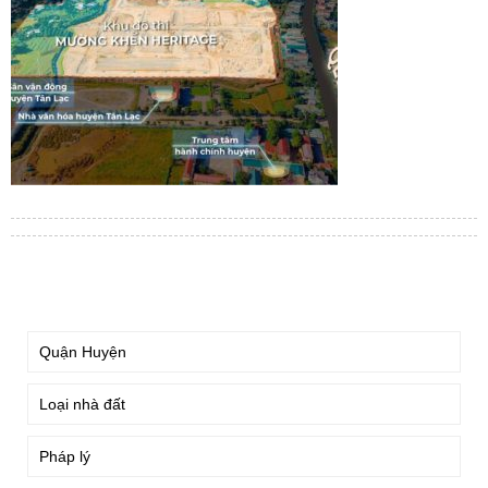
TÌM KIẾM