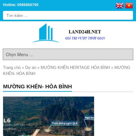
Hotline: 0986866790
Trang chủ
»
Dự án
»
MƯỜNG KHẾN HERITAGE HÒA BÌNH
»
MƯỜNG
KHẾN- HÒA BÌNH
MƯỜNG KHẾN- HÒA BÌNH