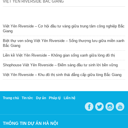
VIỆT YÊN RIVERSIDE BẮC GIANG
TIN NỔI BẬT
Việt Yên Riverside – Cơ hội đầu tư vàng giữa trung tâm công nghiệp Bắc
Giang
Biệt thự ven sông Việt Yên Riverside – Sống thượng lưu giữa miền xanh
Bắc Giang
Liền kề Việt Yên Riverside – Không gian sống xanh giữa lòng đô thị
Shophouse Việt Yên Riverside – Điểm sáng đầu tư sinh lời bền vững
Việt Yên Riverside – Khu đô thị sinh thái đẳng cấp giữa lòng Bắc Giang
Trang chủ
Tin tức
Dự án
Pháp lý
Liên hệ
THÔNG TIN DỰ ÁN HÀ NỘI