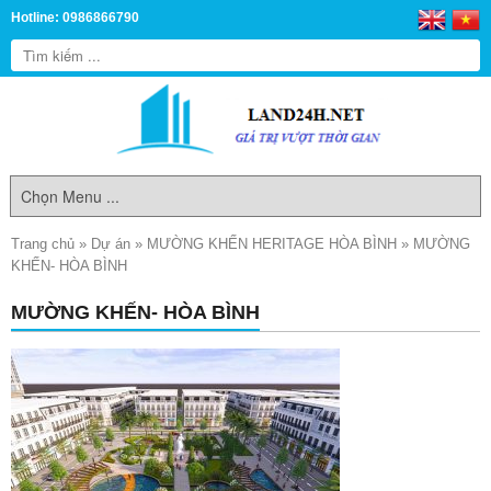
Hotline: 0986866790
Trang chủ
»
Dự án
»
MƯỜNG KHẾN HERITAGE HÒA BÌNH
»
MƯỜNG
KHẾN- HÒA BÌNH
MƯỜNG KHẾN- HÒA BÌNH