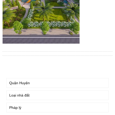
TÌM KIẾM