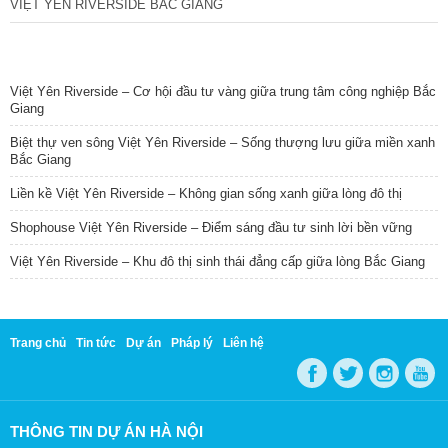
VIỆT YÊN RIVERSIDE BẮC GIANG
TIN NỔI BẬT
Việt Yên Riverside – Cơ hội đầu tư vàng giữa trung tâm công nghiệp Bắc
Giang
Biệt thự ven sông Việt Yên Riverside – Sống thượng lưu giữa miền xanh
Bắc Giang
Liền kề Việt Yên Riverside – Không gian sống xanh giữa lòng đô thị
Shophouse Việt Yên Riverside – Điểm sáng đầu tư sinh lời bền vững
Việt Yên Riverside – Khu đô thị sinh thái đẳng cấp giữa lòng Bắc Giang
Trang chủ
Tin tức
Dự án
Pháp lý
Liên hệ
THÔNG TIN DỰ ÁN HÀ NỘI