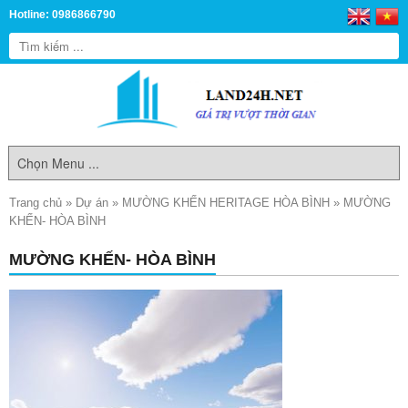
Hotline: 0986866790
Trang chủ
»
Dự án
»
MƯỜNG KHẾN HERITAGE HÒA BÌNH
»
MƯỜNG
KHẾN- HÒA BÌNH
MƯỜNG KHẾN- HÒA BÌNH