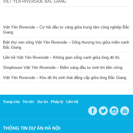
VIỆT YÊN RIVERSIDE BẮC GIANG
TIN NỔI BẬT
Việt Yên Riverside – Cơ hội đầu tư vàng giữa trung tâm công nghiệp Bắc
Giang
Biệt thự ven sông Việt Yên Riverside – Sống thượng lưu giữa miền xanh
Bắc Giang
Liền kề Việt Yên Riverside – Không gian sống xanh giữa lòng đô thị
Shophouse Việt Yên Riverside – Điểm sáng đầu tư sinh lời bền vững
Việt Yên Riverside – Khu đô thị sinh thái đẳng cấp giữa lòng Bắc Giang
Trang chủ
Tin tức
Dự án
Pháp lý
Liên hệ
THÔNG TIN DỰ ÁN HÀ NỘI