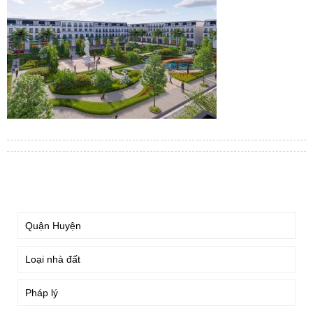
TÌM KIẾM