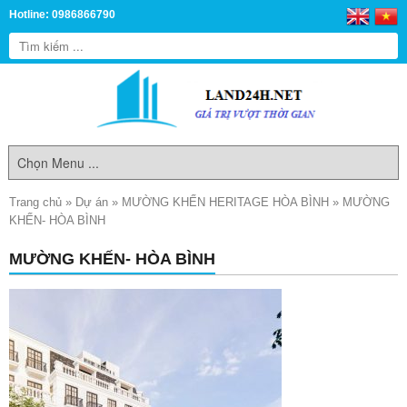
Hotline: 0986866790
Trang chủ
»
Dự án
»
MƯỜNG KHẾN HERITAGE HÒA BÌNH
»
MƯỜNG
KHẾN- HÒA BÌNH
MƯỜNG KHẾN- HÒA BÌNH