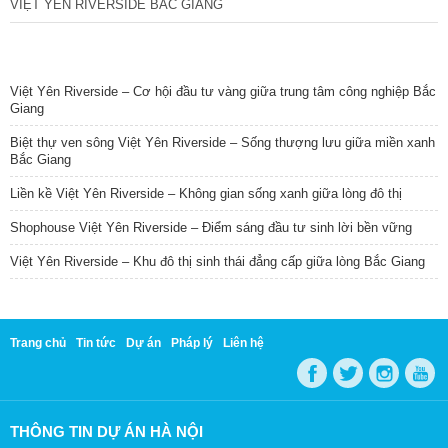
VIỆT YÊN RIVERSIDE BẮC GIANG
TIN NỔI BẬT
Việt Yên Riverside – Cơ hội đầu tư vàng giữa trung tâm công nghiệp Bắc
Giang
Biệt thự ven sông Việt Yên Riverside – Sống thượng lưu giữa miền xanh
Bắc Giang
Liền kề Việt Yên Riverside – Không gian sống xanh giữa lòng đô thị
Shophouse Việt Yên Riverside – Điểm sáng đầu tư sinh lời bền vững
Việt Yên Riverside – Khu đô thị sinh thái đẳng cấp giữa lòng Bắc Giang
Trang chủ
Tin tức
Dự án
Pháp lý
Liên hệ
THÔNG TIN DỰ ÁN HÀ NỘI