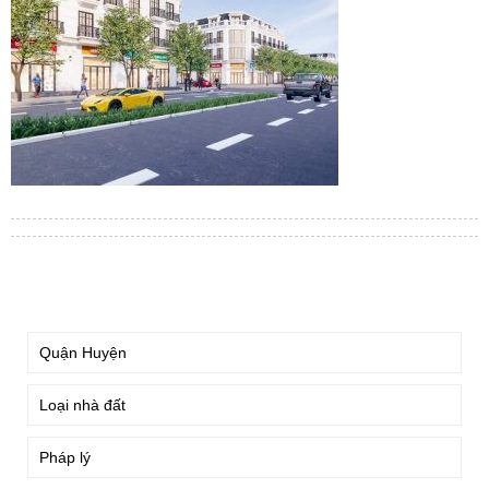
TÌM KIẾM