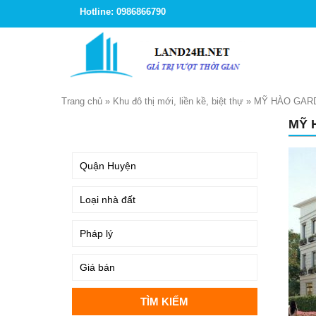
Hotline: 0986866790
Trang chủ
»
Khu đô thị mới, liền kề, biệt thự
»
MỸ HÀO GAR
MỸ 
TÌM KIẾM