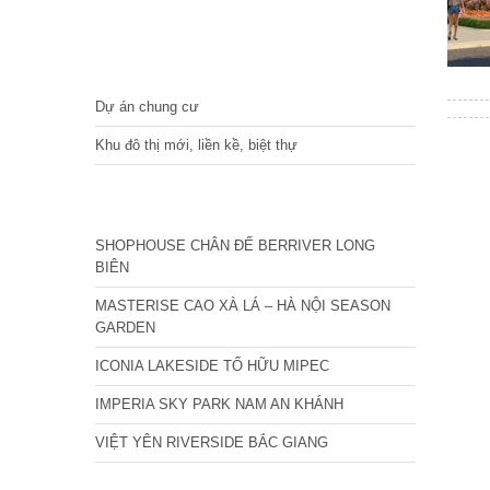
DỰ ÁN
Dự án chung cư
Khu đô thị mới, liền kề, biệt thự
CÁC DỰ ÁN MỚI NHẤT
SHOPHOUSE CHÂN ĐẾ BERRIVER LONG
BIÊN
MASTERISE CAO XÀ LÁ – HÀ NỘI SEASON
GARDEN
ICONIA LAKESIDE TỐ HỮU MIPEC
IMPERIA SKY PARK NAM AN KHÁNH
VIỆT YÊN RIVERSIDE BẮC GIANG