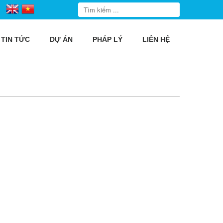
TIN TỨC
DỰ ÁN
PHÁP LÝ
LIÊN HỆ