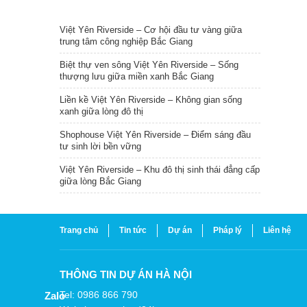
TIN NỔI BẬT
Việt Yên Riverside – Cơ hội đầu tư vàng giữa
trung tâm công nghiệp Bắc Giang
Biệt thự ven sông Việt Yên Riverside – Sống
thượng lưu giữa miền xanh Bắc Giang
Liền kề Việt Yên Riverside – Không gian sống
xanh giữa lòng đô thị
Shophouse Việt Yên Riverside – Điểm sáng đầu
tư sinh lời bền vững
Việt Yên Riverside – Khu đô thị sinh thái đẳng cấp
giữa lòng Bắc Giang
Trang chủ
Tin tức
Dự án
Pháp lý
Liên hệ
THÔNG TIN DỰ ÁN HÀ NỘI
Tel: 0986 866 790
Zalo