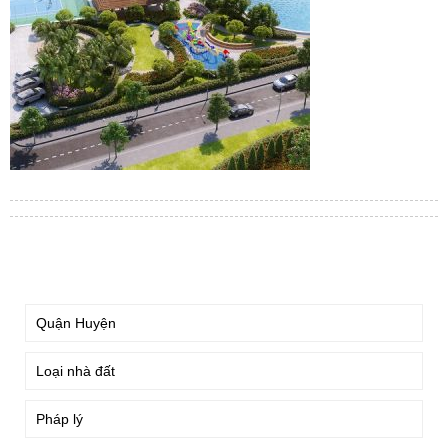
TÌM KIẾM