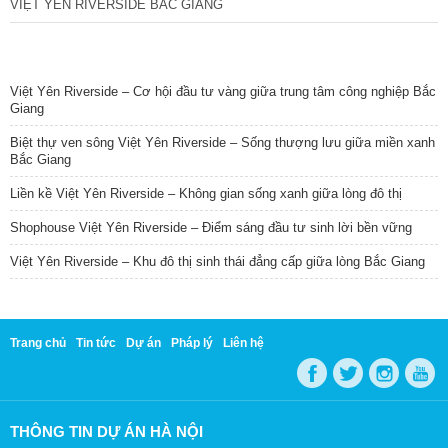
VIỆT YÊN RIVERSIDE BẮC GIANG
TIN NỔI BẬT
Việt Yên Riverside – Cơ hội đầu tư vàng giữa trung tâm công nghiệp Bắc
Giang
Biệt thự ven sông Việt Yên Riverside – Sống thượng lưu giữa miền xanh
Bắc Giang
Liền kề Việt Yên Riverside – Không gian sống xanh giữa lòng đô thị
Shophouse Việt Yên Riverside – Điểm sáng đầu tư sinh lời bền vững
Việt Yên Riverside – Khu đô thị sinh thái đẳng cấp giữa lòng Bắc Giang
Trang chủ
Tin tức
Dự án
Pháp lý
Liên hệ
THÔNG TIN DỰ ÁN HÀ NỘI