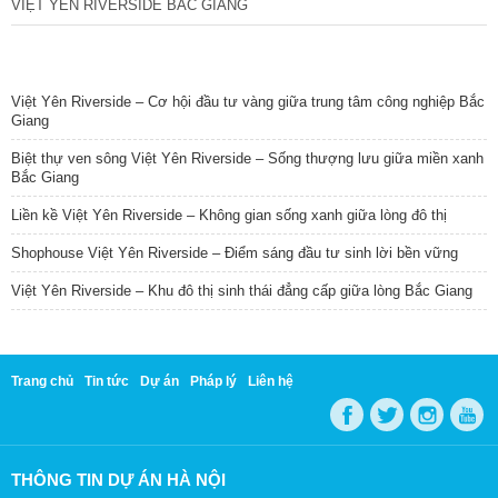
VIỆT YÊN RIVERSIDE BẮC GIANG
TIN NỔI BẬT
Việt Yên Riverside – Cơ hội đầu tư vàng giữa trung tâm công nghiệp Bắc
Giang
Biệt thự ven sông Việt Yên Riverside – Sống thượng lưu giữa miền xanh
Bắc Giang
Liền kề Việt Yên Riverside – Không gian sống xanh giữa lòng đô thị
Shophouse Việt Yên Riverside – Điểm sáng đầu tư sinh lời bền vững
Việt Yên Riverside – Khu đô thị sinh thái đẳng cấp giữa lòng Bắc Giang
Trang chủ
Tin tức
Dự án
Pháp lý
Liên hệ
THÔNG TIN DỰ ÁN HÀ NỘI