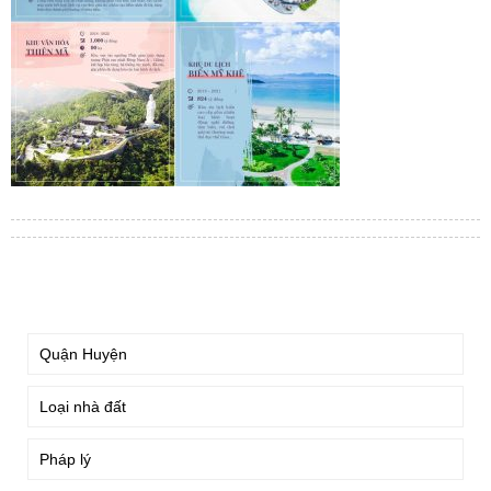
TÌM KIẾM