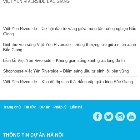
VIỆT YÊN RIVERSIDE BẮC GIANG
TIN NỔI BẬT
Việt Yên Riverside – Cơ hội đầu tư vàng giữa trung tâm công nghiệp Bắc
Giang
Biệt thự ven sông Việt Yên Riverside – Sống thượng lưu giữa miền xanh
Bắc Giang
Liền kề Việt Yên Riverside – Không gian sống xanh giữa lòng đô thị
Shophouse Việt Yên Riverside – Điểm sáng đầu tư sinh lời bền vững
Việt Yên Riverside – Khu đô thị sinh thái đẳng cấp giữa lòng Bắc Giang
Trang chủ
Tin tức
Dự án
Pháp lý
Liên hệ
THÔNG TIN DỰ ÁN HÀ NỘI