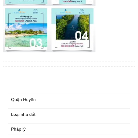
TÌM KIẾM