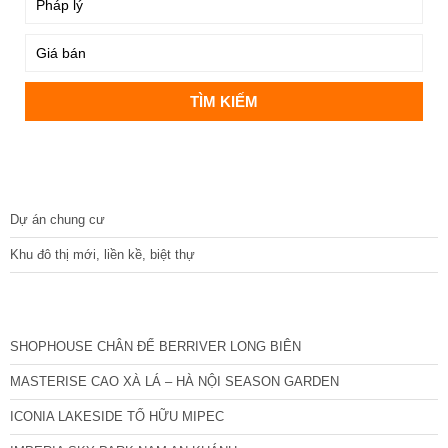
DỰ ÁN
Dự án chung cư
Khu đô thị mới, liền kề, biệt thự
CÁC DỰ ÁN MỚI NHẤT
SHOPHOUSE CHÂN ĐẾ BERRIVER LONG BIÊN
MASTERISE CAO XÀ LÁ – HÀ NỘI SEASON GARDEN
ICONIA LAKESIDE TỐ HỮU MIPEC