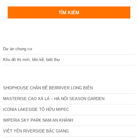
DỰ ÁN
Dự án chung cư
Khu đô thị mới, liền kề, biệt thự
CÁC DỰ ÁN MỚI NHẤT
SHOPHOUSE CHÂN ĐẾ BERRIVER LONG BIÊN
MASTERISE CAO XÀ LÁ – HÀ NỘI SEASON GARDEN
ICONIA LAKESIDE TỐ HỮU MIPEC
IMPERIA SKY PARK NAM AN KHÁNH
VIỆT YÊN RIVERSIDE BẮC GIANG