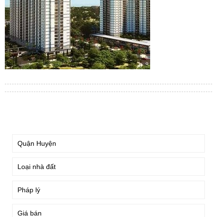
TÌM KIẾM