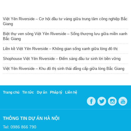
TIN NỔI BẬT
Việt Yên Riverside – Cơ hội đầu tư vàng giữa trung tâm công nghiệp Bắc
Giang
Biệt thự ven sông Việt Yên Riverside – Sống thượng lưu giữa miền xanh
Bắc Giang
Liền kề Việt Yên Riverside – Không gian sống xanh giữa lòng đô thị
Shophouse Việt Yên Riverside – Điểm sáng đầu tư sinh lời bền vững
Việt Yên Riverside – Khu đô thị sinh thái đẳng cấp giữa lòng Bắc Giang
Trang chủ
Tin tức
Dự án
Pháp lý
Liên hệ
THÔNG TIN DỰ ÁN HÀ NỘI
Tel: 0986 866 790