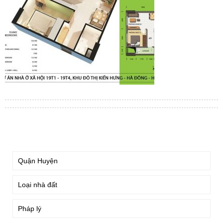
TÌM KIẾM