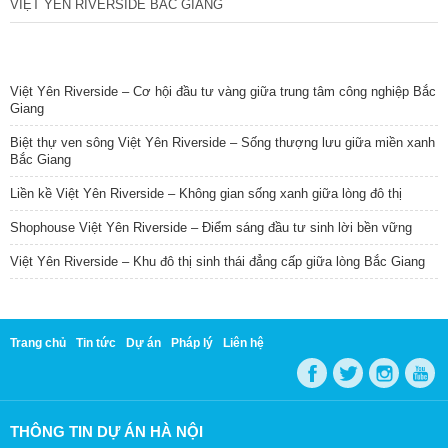
VIỆT YÊN RIVERSIDE BẮC GIANG
TIN NỔI BẬT
Việt Yên Riverside – Cơ hội đầu tư vàng giữa trung tâm công nghiệp Bắc
Giang
Biệt thự ven sông Việt Yên Riverside – Sống thượng lưu giữa miền xanh
Bắc Giang
Liền kề Việt Yên Riverside – Không gian sống xanh giữa lòng đô thị
Shophouse Việt Yên Riverside – Điểm sáng đầu tư sinh lời bền vững
Việt Yên Riverside – Khu đô thị sinh thái đẳng cấp giữa lòng Bắc Giang
Trang chủ
Tin tức
Dự án
Pháp lý
Liên hệ
THÔNG TIN DỰ ÁN HÀ NỘI