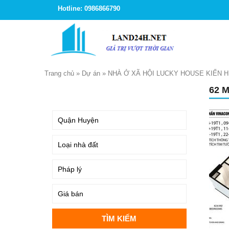
Hotline: 0986866790
Trang chủ
»
Dự án
»
NHÀ Ở XÃ HỘI LUCKY HOUSE KIẾN 
62 M
TÌM KIẾM