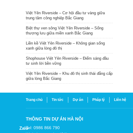
TIN NỔI BẬT
Việt Yên Riverside – Cơ hội đầu tư vàng giữa
trung tâm công nghiệp Bắc Giang
Biệt thự ven sông Việt Yên Riverside – Sống
thượng lưu giữa miền xanh Bắc Giang
Liền kề Việt Yên Riverside – Không gian sống
xanh giữa lòng đô thị
Shophouse Việt Yên Riverside – Điểm sáng đầu
tư sinh lời bền vững
Việt Yên Riverside – Khu đô thị sinh thái đẳng cấp
giữa lòng Bắc Giang
Trang chủ
Tin tức
Dự án
Pháp lý
Liên hệ
THÔNG TIN DỰ ÁN HÀ NỘI
Tel: 0986 866 790
Zalo