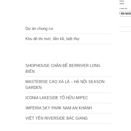
DỰ ÁN
Dự án chung cư
Khu đô thị mới, liền kề, biệt thự
CÁC DỰ ÁN MỚI NHẤT
SHOPHOUSE CHÂN ĐẾ BERRIVER LONG
BIÊN
MASTERISE CAO XÀ LÁ – HÀ NỘI SEASON
GARDEN
ICONIA LAKESIDE TỐ HỮU MIPEC
IMPERIA SKY PARK NAM AN KHÁNH
VIỆT YÊN RIVERSIDE BẮC GIANG