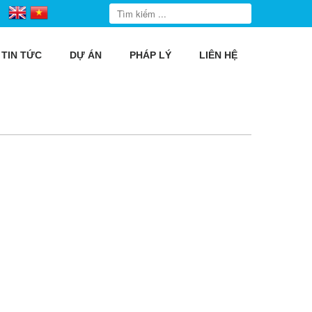
TIN TỨC
DỰ ÁN
PHÁP LÝ
LIÊN HỆ