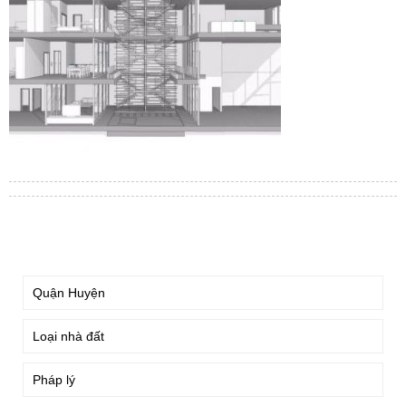
TÌM KIẾM