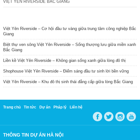
VIỆT YÊN RIVERSIDE BẮC GIANG
TIN NỔI BẬT
Việt Yên Riverside – Cơ hội đầu tư vàng giữa trung tâm công nghiệp Bắc
Giang
Biệt thự ven sông Việt Yên Riverside – Sống thượng lưu giữa miền xanh
Bắc Giang
Liền kề Việt Yên Riverside – Không gian sống xanh giữa lòng đô thị
Shophouse Việt Yên Riverside – Điểm sáng đầu tư sinh lời bền vững
Việt Yên Riverside – Khu đô thị sinh thái đẳng cấp giữa lòng Bắc Giang
Trang chủ
Tin tức
Dự án
Pháp lý
Liên hệ
THÔNG TIN DỰ ÁN HÀ NỘI