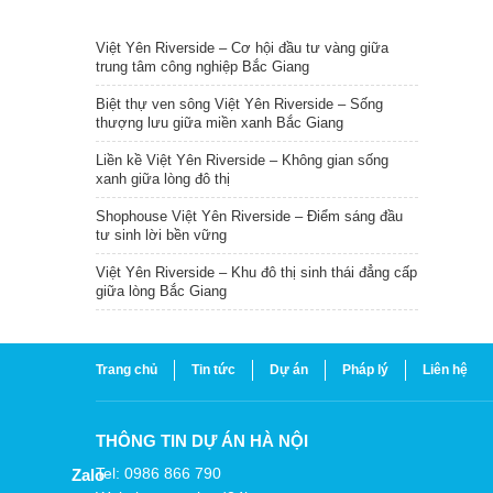
TIN NỔI BẬT
Việt Yên Riverside – Cơ hội đầu tư vàng giữa
trung tâm công nghiệp Bắc Giang
Biệt thự ven sông Việt Yên Riverside – Sống
thượng lưu giữa miền xanh Bắc Giang
Liền kề Việt Yên Riverside – Không gian sống
xanh giữa lòng đô thị
Shophouse Việt Yên Riverside – Điểm sáng đầu
tư sinh lời bền vững
Việt Yên Riverside – Khu đô thị sinh thái đẳng cấp
giữa lòng Bắc Giang
Trang chủ
Tin tức
Dự án
Pháp lý
Liên hệ
THÔNG TIN DỰ ÁN HÀ NỘI
Tel: 0986 866 790
Zalo