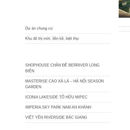
DỰ ÁN
Dự án chung cư
Khu đô thị mới, liền kề, biệt thự
CÁC DỰ ÁN MỚI NHẤT
SHOPHOUSE CHÂN ĐẾ BERRIVER LONG
BIÊN
MASTERISE CAO XÀ LÁ – HÀ NỘI SEASON
GARDEN
ICONIA LAKESIDE TỐ HỮU MIPEC
IMPERIA SKY PARK NAM AN KHÁNH
VIỆT YÊN RIVERSIDE BẮC GIANG