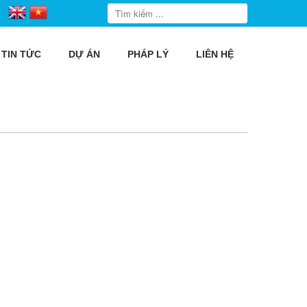
TIN TỨC
DỰ ÁN
PHÁP LÝ
LIÊN HỆ