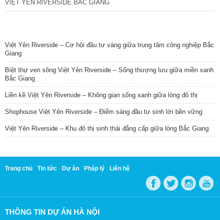
VIỆT YÊN RIVERSIDE BẮC GIANG
TIN NỔI BẬT
Việt Yên Riverside – Cơ hội đầu tư vàng giữa trung tâm công nghiệp Bắc
Giang
Biệt thự ven sông Việt Yên Riverside – Sống thượng lưu giữa miền xanh
Bắc Giang
Liền kề Việt Yên Riverside – Không gian sống xanh giữa lòng đô thị
Shophouse Việt Yên Riverside – Điểm sáng đầu tư sinh lời bền vững
Việt Yên Riverside – Khu đô thị sinh thái đẳng cấp giữa lòng Bắc Giang
Trang chủ
Tin tức
Dự án
Pháp lý
Liên hệ
THÔNG TIN DỰ ÁN HÀ NỘI