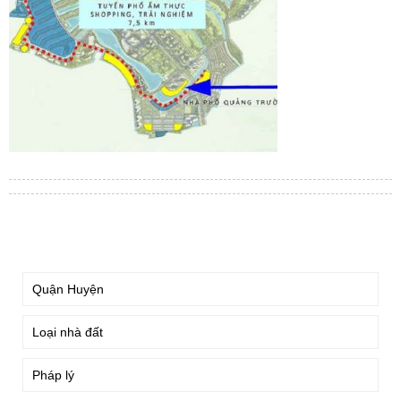
TÌM KIẾM