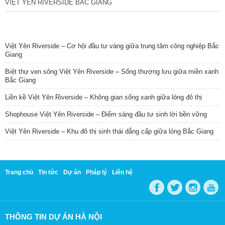
VIỆT YÊN RIVERSIDE BẮC GIANG
TIN NỔI BẬT
Việt Yên Riverside – Cơ hội đầu tư vàng giữa trung tâm công nghiệp Bắc
Giang
Biệt thự ven sông Việt Yên Riverside – Sống thượng lưu giữa miền xanh
Bắc Giang
Liền kề Việt Yên Riverside – Không gian sống xanh giữa lòng đô thị
Shophouse Việt Yên Riverside – Điểm sáng đầu tư sinh lời bền vững
Việt Yên Riverside – Khu đô thị sinh thái đẳng cấp giữa lòng Bắc Giang
Trang chủ
Tin tức
Dự án
Pháp lý
Liên hệ
THÔNG TIN DỰ ÁN HÀ NỘI