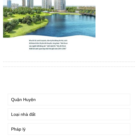
TÌM KIẾM