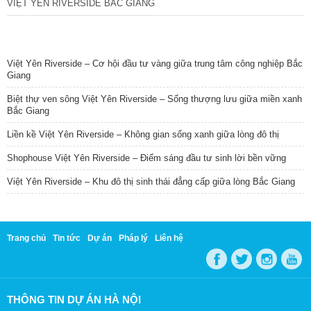
VIỆT YÊN RIVERSIDE BẮC GIANG
TIN NỔI BẬT
Việt Yên Riverside – Cơ hội đầu tư vàng giữa trung tâm công nghiệp Bắc
Giang
Biệt thự ven sông Việt Yên Riverside – Sống thượng lưu giữa miền xanh
Bắc Giang
Liền kề Việt Yên Riverside – Không gian sống xanh giữa lòng đô thị
Shophouse Việt Yên Riverside – Điểm sáng đầu tư sinh lời bền vững
Việt Yên Riverside – Khu đô thị sinh thái đẳng cấp giữa lòng Bắc Giang
Trang chủ
Tin tức
Dự án
Pháp lý
Liên hệ
THÔNG TIN DỰ ÁN HÀ NỘI