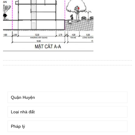
TÌM KIẾM