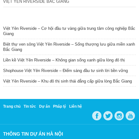
VIỆT YÊN RIVERSIDE BẮC GIANG
TIN NỔI BẬT
Việt Yên Riverside – Cơ hội đầu tư vàng giữa trung tâm công nghiệp Bắc
Giang
Biệt thự ven sông Việt Yên Riverside – Sống thượng lưu giữa miền xanh
Bắc Giang
Liền kề Việt Yên Riverside – Không gian sống xanh giữa lòng đô thị
Shophouse Việt Yên Riverside – Điểm sáng đầu tư sinh lời bền vững
Việt Yên Riverside – Khu đô thị sinh thái đẳng cấp giữa lòng Bắc Giang
Trang chủ
Tin tức
Dự án
Pháp lý
Liên hệ
THÔNG TIN DỰ ÁN HÀ NỘI