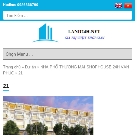
Hotline: 0986866790
Trang chủ
»
Dự án
»
NHÀ PHỐ THƯƠNG MẠI SHOPHOUSE 24H VẠN
PHÚC
»
21
21