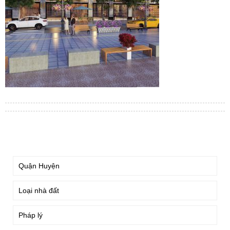
TÌM KIẾM