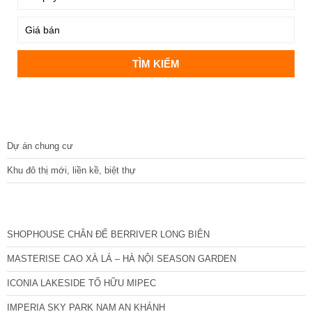
DỰ ÁN
Dự án chung cư
Khu đô thị mới, liền kề, biệt thự
CÁC DỰ ÁN MỚI NHẤT
SHOPHOUSE CHÂN ĐẾ BERRIVER LONG BIÊN
MASTERISE CAO XÀ LÁ – HÀ NỘI SEASON GARDEN
ICONIA LAKESIDE TỐ HỮU MIPEC
IMPERIA SKY PARK NAM AN KHÁNH