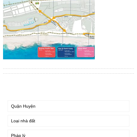
TÌM KIẾM