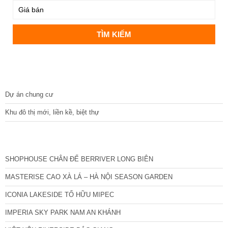
DỰ ÁN
Dự án chung cư
Khu đô thị mới, liền kề, biệt thự
CÁC DỰ ÁN MỚI NHẤT
SHOPHOUSE CHÂN ĐẾ BERRIVER LONG BIÊN
MASTERISE CAO XÀ LÁ – HÀ NỘI SEASON GARDEN
ICONIA LAKESIDE TỐ HỮU MIPEC
IMPERIA SKY PARK NAM AN KHÁNH