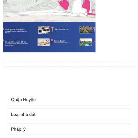
TÌM KIẾM