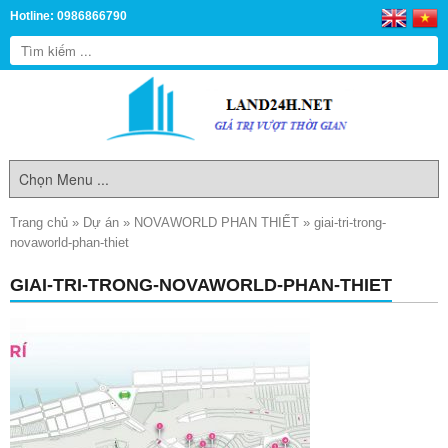
Hotline: 0986866790
Trang chủ
»
Dự án
»
NOVAWORLD PHAN THIẾT
»
giai-tri-trong-
novaworld-phan-thiet
GIAI-TRI-TRONG-NOVAWORLD-PHAN-THIET