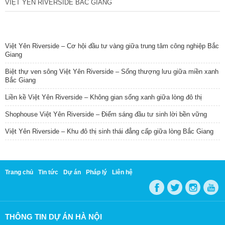
VIỆT YÊN RIVERSIDE BẮC GIANG
TIN NỔI BẬT
Việt Yên Riverside – Cơ hội đầu tư vàng giữa trung tâm công nghiệp Bắc
Giang
Biệt thự ven sông Việt Yên Riverside – Sống thượng lưu giữa miền xanh
Bắc Giang
Liền kề Việt Yên Riverside – Không gian sống xanh giữa lòng đô thị
Shophouse Việt Yên Riverside – Điểm sáng đầu tư sinh lời bền vững
Việt Yên Riverside – Khu đô thị sinh thái đẳng cấp giữa lòng Bắc Giang
Trang chủ
Tin tức
Dự án
Pháp lý
Liên hệ
THÔNG TIN DỰ ÁN HÀ NỘI