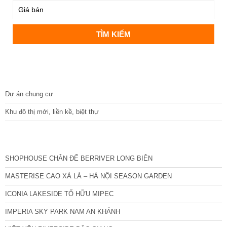
DỰ ÁN
Dự án chung cư
Khu đô thị mới, liền kề, biệt thự
CÁC DỰ ÁN MỚI NHẤT
SHOPHOUSE CHÂN ĐẾ BERRIVER LONG BIÊN
MASTERISE CAO XÀ LÁ – HÀ NỘI SEASON GARDEN
ICONIA LAKESIDE TỐ HỮU MIPEC
IMPERIA SKY PARK NAM AN KHÁNH