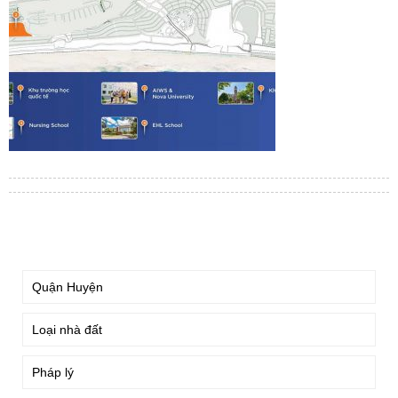
TÌM KIẾM