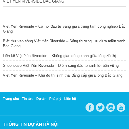
VIỆT YÊN RIVERSIDE BẮC GIANG
TIN NỔI BẬT
Việt Yên Riverside – Cơ hội đầu tư vàng giữa trung tâm công nghiệp Bắc
Giang
Biệt thự ven sông Việt Yên Riverside – Sống thượng lưu giữa miền xanh
Bắc Giang
Liền kề Việt Yên Riverside – Không gian sống xanh giữa lòng đô thị
Shophouse Việt Yên Riverside – Điểm sáng đầu tư sinh lời bền vững
Việt Yên Riverside – Khu đô thị sinh thái đẳng cấp giữa lòng Bắc Giang
Trang chủ
Tin tức
Dự án
Pháp lý
Liên hệ
THÔNG TIN DỰ ÁN HÀ NỘI