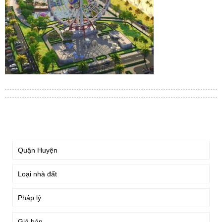
TÌM KIẾM