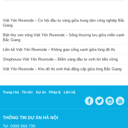
TIN NỔI BẬT
Việt Yên Riverside – Cơ hội đầu tư vàng giữa trung tâm công nghiệp Bắc
Giang
Biệt thự ven sông Việt Yên Riverside – Sống thượng lưu giữa miền xanh
Bắc Giang
Liền kề Việt Yên Riverside – Không gian sống xanh giữa lòng đô thị
Shophouse Việt Yên Riverside – Điểm sáng đầu tư sinh lời bền vững
Việt Yên Riverside – Khu đô thị sinh thái đẳng cấp giữa lòng Bắc Giang
Trang chủ
Tin tức
Dự án
Pháp lý
Liên hệ
THÔNG TIN DỰ ÁN HÀ NỘI
Tel: 0986 866 790