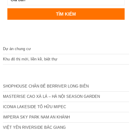
DỰ ÁN
Dự án chung cư
Khu đô thị mới, liền kề, biệt thự
CÁC DỰ ÁN MỚI NHẤT
SHOPHOUSE CHÂN ĐẾ BERRIVER LONG BIÊN
MASTERISE CAO XÀ LÁ – HÀ NỘI SEASON GARDEN
ICONIA LAKESIDE TỐ HỮU MIPEC
IMPERIA SKY PARK NAM AN KHÁNH
VIỆT YÊN RIVERSIDE BẮC GIANG