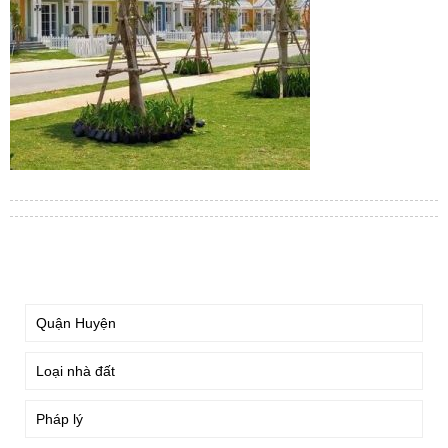
TÌM KIẾM