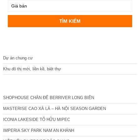
DỰ ÁN
Dự án chung cư
Khu đô thị mới, liền kề, biệt thự
CÁC DỰ ÁN MỚI NHẤT
SHOPHOUSE CHÂN ĐẾ BERRIVER LONG BIÊN
MASTERISE CAO XÀ LÁ – HÀ NỘI SEASON GARDEN
ICONIA LAKESIDE TỐ HỮU MIPEC
IMPERIA SKY PARK NAM AN KHÁNH