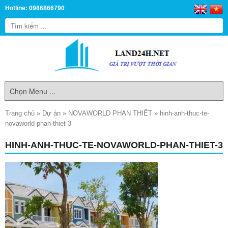
Hotline: 0986866790
Trang chủ
»
Dự án
»
NOVAWORLD PHAN THIẾT
»
hinh-anh-thuc-te-
novaworld-phan-thiet-3
HINH-ANH-THUC-TE-NOVAWORLD-PHAN-THIET-3