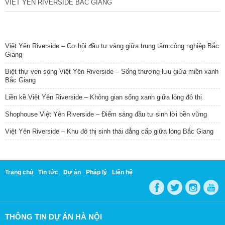
VIỆT YÊN RIVERSIDE BẮC GIANG
TIN NỔI BẬT
Việt Yên Riverside – Cơ hội đầu tư vàng giữa trung tâm công nghiệp Bắc
Giang
Biệt thự ven sông Việt Yên Riverside – Sống thượng lưu giữa miền xanh
Bắc Giang
Liền kề Việt Yên Riverside – Không gian sống xanh giữa lòng đô thị
Shophouse Việt Yên Riverside – Điểm sáng đầu tư sinh lời bền vững
Việt Yên Riverside – Khu đô thị sinh thái đẳng cấp giữa lòng Bắc Giang
Trang chủ
Tin tức
Dự án
Pháp lý
Liên hệ
THÔNG TIN DỰ ÁN HÀ NỘI