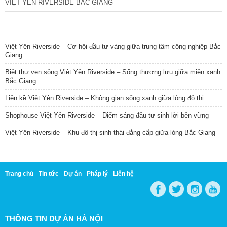
VIỆT YÊN RIVERSIDE BẮC GIANG
TIN NỔI BẬT
Việt Yên Riverside – Cơ hội đầu tư vàng giữa trung tâm công nghiệp Bắc
Giang
Biệt thự ven sông Việt Yên Riverside – Sống thượng lưu giữa miền xanh
Bắc Giang
Liền kề Việt Yên Riverside – Không gian sống xanh giữa lòng đô thị
Shophouse Việt Yên Riverside – Điểm sáng đầu tư sinh lời bền vững
Việt Yên Riverside – Khu đô thị sinh thái đẳng cấp giữa lòng Bắc Giang
Trang chủ
Tin tức
Dự án
Pháp lý
Liên hệ
THÔNG TIN DỰ ÁN HÀ NỘI