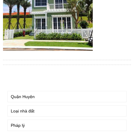
TÌM KIẾM