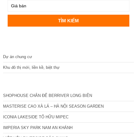
DỰ ÁN
Dự án chung cư
Khu đô thị mới, liền kề, biệt thự
CÁC DỰ ÁN MỚI NHẤT
SHOPHOUSE CHÂN ĐẾ BERRIVER LONG BIÊN
MASTERISE CAO XÀ LÁ – HÀ NỘI SEASON GARDEN
ICONIA LAKESIDE TỐ HỮU MIPEC
IMPERIA SKY PARK NAM AN KHÁNH