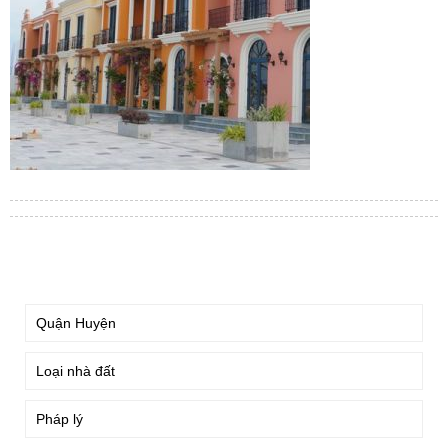
TÌM KIẾM