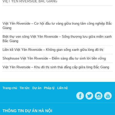
VIỆT YÊN RIVERSIDE BẮC GIANG
TIN NỔI BẬT
Việt Yên Riverside – Cơ hội đầu tư vàng giữa trung tâm công nghiệp Bắc
Giang
Biệt thự ven sông Việt Yên Riverside – Sống thượng lưu giữa miền xanh
Bắc Giang
Liền kề Việt Yên Riverside – Không gian sống xanh giữa lòng đô thị
Shophouse Việt Yên Riverside – Điểm sáng đầu tư sinh lời bền vững
Việt Yên Riverside – Khu đô thị sinh thái đẳng cấp giữa lòng Bắc Giang
Trang chủ
Tin tức
Dự án
Pháp lý
Liên hệ
THÔNG TIN DỰ ÁN HÀ NỘI