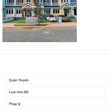
TÌM KIẾM