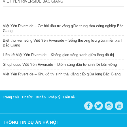
VIỆT YÊN RIVERSIDE BẮC GIANG
TIN NỔI BẬT
Việt Yên Riverside – Cơ hội đầu tư vàng giữa trung tâm công nghiệp Bắc
Giang
Biệt thự ven sông Việt Yên Riverside – Sống thượng lưu giữa miền xanh
Bắc Giang
Liền kề Việt Yên Riverside – Không gian sống xanh giữa lòng đô thị
Shophouse Việt Yên Riverside – Điểm sáng đầu tư sinh lời bền vững
Việt Yên Riverside – Khu đô thị sinh thái đẳng cấp giữa lòng Bắc Giang
Trang chủ
Tin tức
Dự án
Pháp lý
Liên hệ
THÔNG TIN DỰ ÁN HÀ NỘI