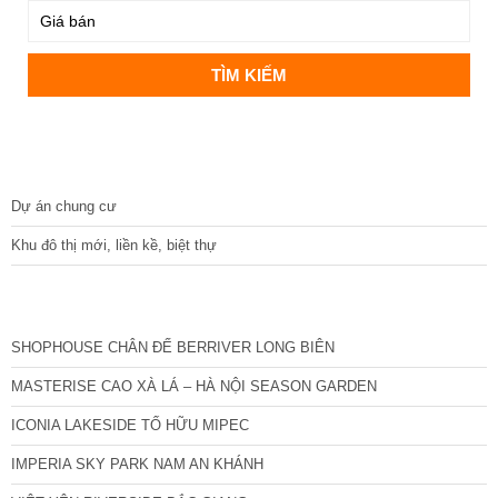
DỰ ÁN
Dự án chung cư
Khu đô thị mới, liền kề, biệt thự
CÁC DỰ ÁN MỚI NHẤT
SHOPHOUSE CHÂN ĐẾ BERRIVER LONG BIÊN
MASTERISE CAO XÀ LÁ – HÀ NỘI SEASON GARDEN
ICONIA LAKESIDE TỐ HỮU MIPEC
IMPERIA SKY PARK NAM AN KHÁNH