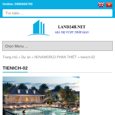
Hotline: 0986866790
Trang chủ
»
Dự án
»
NOVAWORLD PHAN THIẾT
»
tienich-02
TIENICH-02