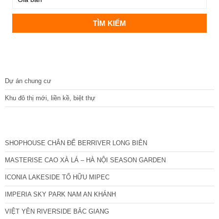
DỰ ÁN
Dự án chung cư
Khu đô thị mới, liền kề, biệt thự
CÁC DỰ ÁN MỚI NHẤT
SHOPHOUSE CHÂN ĐẾ BERRIVER LONG BIÊN
MASTERISE CAO XÀ LÁ – HÀ NỘI SEASON GARDEN
ICONIA LAKESIDE TỐ HỮU MIPEC
IMPERIA SKY PARK NAM AN KHÁNH
VIỆT YÊN RIVERSIDE BẮC GIANG