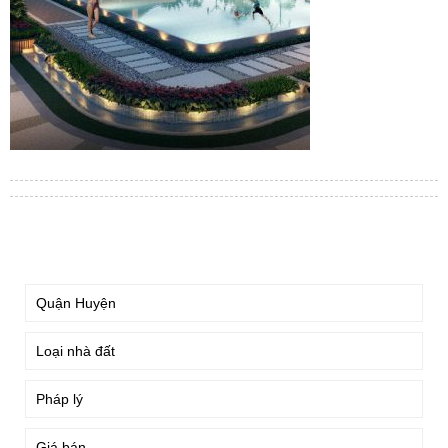
TÌM KIẾM