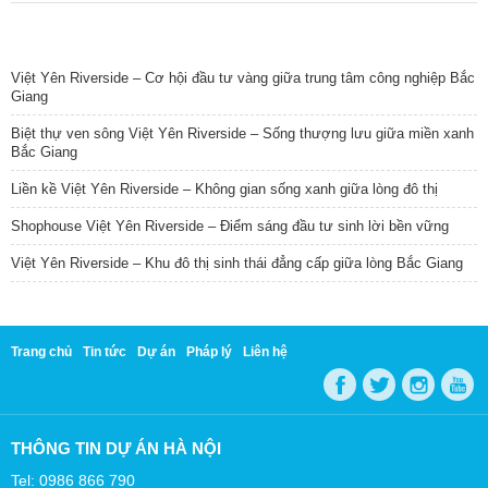
TIN NỔI BẬT
Việt Yên Riverside – Cơ hội đầu tư vàng giữa trung tâm công nghiệp Bắc
Giang
Biệt thự ven sông Việt Yên Riverside – Sống thượng lưu giữa miền xanh
Bắc Giang
Liền kề Việt Yên Riverside – Không gian sống xanh giữa lòng đô thị
Shophouse Việt Yên Riverside – Điểm sáng đầu tư sinh lời bền vững
Việt Yên Riverside – Khu đô thị sinh thái đẳng cấp giữa lòng Bắc Giang
Trang chủ
Tin tức
Dự án
Pháp lý
Liên hệ
THÔNG TIN DỰ ÁN HÀ NỘI
Tel: 0986 866 790