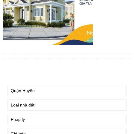
TÌM KIẾM