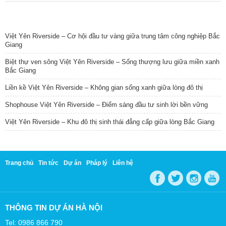
TIN NỔI BẬT
Việt Yên Riverside – Cơ hội đầu tư vàng giữa trung tâm công nghiệp Bắc
Giang
Biệt thự ven sông Việt Yên Riverside – Sống thượng lưu giữa miền xanh
Bắc Giang
Liền kề Việt Yên Riverside – Không gian sống xanh giữa lòng đô thị
Shophouse Việt Yên Riverside – Điểm sáng đầu tư sinh lời bền vững
Việt Yên Riverside – Khu đô thị sinh thái đẳng cấp giữa lòng Bắc Giang
Trang chủ
Tin tức
Dự án
Pháp lý
Liên hệ
THÔNG TIN DỰ ÁN HÀ NỘI
Tel: 0986 866 790