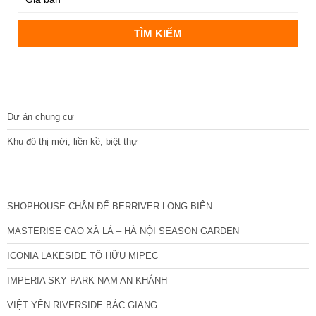
DỰ ÁN
Dự án chung cư
Khu đô thị mới, liền kề, biệt thự
CÁC DỰ ÁN MỚI NHẤT
SHOPHOUSE CHÂN ĐẾ BERRIVER LONG BIÊN
MASTERISE CAO XÀ LÁ – HÀ NỘI SEASON GARDEN
ICONIA LAKESIDE TỐ HỮU MIPEC
IMPERIA SKY PARK NAM AN KHÁNH
VIỆT YÊN RIVERSIDE BẮC GIANG