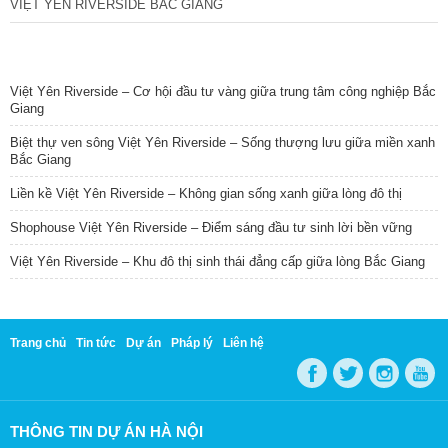
VIỆT YÊN RIVERSIDE BẮC GIANG
TIN NỔI BẬT
Việt Yên Riverside – Cơ hội đầu tư vàng giữa trung tâm công nghiệp Bắc
Giang
Biệt thự ven sông Việt Yên Riverside – Sống thượng lưu giữa miền xanh
Bắc Giang
Liền kề Việt Yên Riverside – Không gian sống xanh giữa lòng đô thị
Shophouse Việt Yên Riverside – Điểm sáng đầu tư sinh lời bền vững
Việt Yên Riverside – Khu đô thị sinh thái đẳng cấp giữa lòng Bắc Giang
Trang chủ
Tin tức
Dự án
Pháp lý
Liên hệ
THÔNG TIN DỰ ÁN HÀ NỘI