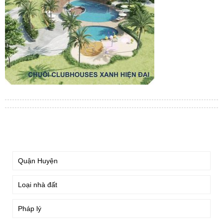
TÌM KIẾM