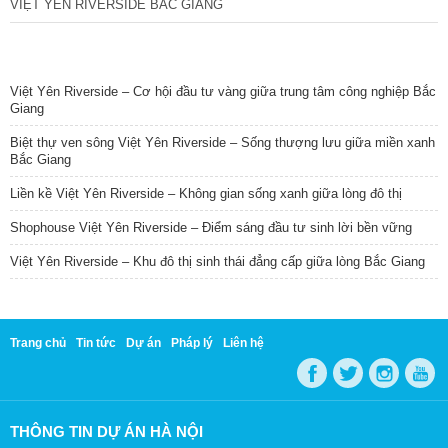
VIỆT YÊN RIVERSIDE BẮC GIANG
TIN NỔI BẬT
Việt Yên Riverside – Cơ hội đầu tư vàng giữa trung tâm công nghiệp Bắc
Giang
Biệt thự ven sông Việt Yên Riverside – Sống thượng lưu giữa miền xanh
Bắc Giang
Liền kề Việt Yên Riverside – Không gian sống xanh giữa lòng đô thị
Shophouse Việt Yên Riverside – Điểm sáng đầu tư sinh lời bền vững
Việt Yên Riverside – Khu đô thị sinh thái đẳng cấp giữa lòng Bắc Giang
Trang chủ
Tin tức
Dự án
Pháp lý
Liên hệ
THÔNG TIN DỰ ÁN HÀ NỘI