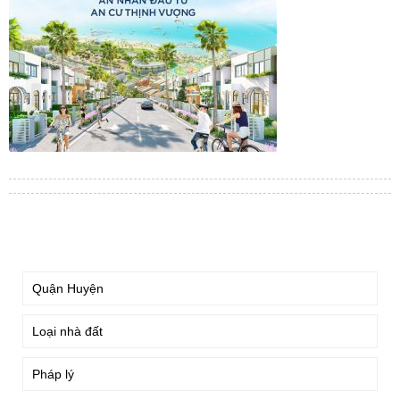
TÌM KIẾM