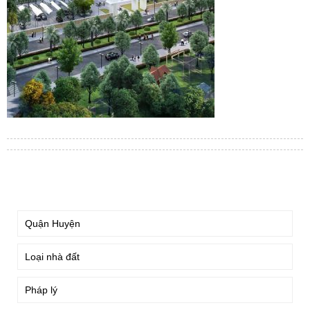
TÌM KIẾM