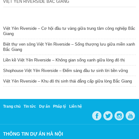
VIỆT YÊN RIVERSIDE BẮC GIANG
TIN NỔI BẬT
Việt Yên Riverside – Cơ hội đầu tư vàng giữa trung tâm công nghiệp Bắc
Giang
Biệt thự ven sông Việt Yên Riverside – Sống thượng lưu giữa miền xanh
Bắc Giang
Liền kề Việt Yên Riverside – Không gian sống xanh giữa lòng đô thị
Shophouse Việt Yên Riverside – Điểm sáng đầu tư sinh lời bền vững
Việt Yên Riverside – Khu đô thị sinh thái đẳng cấp giữa lòng Bắc Giang
Trang chủ
Tin tức
Dự án
Pháp lý
Liên hệ
THÔNG TIN DỰ ÁN HÀ NỘI