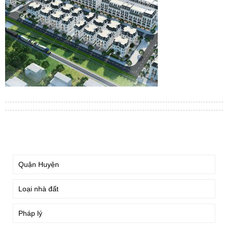
TÌM KIẾM