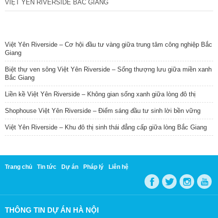
VIỆT YÊN RIVERSIDE BẮC GIANG
TIN NỔI BẬT
Việt Yên Riverside – Cơ hội đầu tư vàng giữa trung tâm công nghiệp Bắc
Giang
Biệt thự ven sông Việt Yên Riverside – Sống thượng lưu giữa miền xanh
Bắc Giang
Liền kề Việt Yên Riverside – Không gian sống xanh giữa lòng đô thị
Shophouse Việt Yên Riverside – Điểm sáng đầu tư sinh lời bền vững
Việt Yên Riverside – Khu đô thị sinh thái đẳng cấp giữa lòng Bắc Giang
Trang chủ
Tin tức
Dự án
Pháp lý
Liên hệ
THÔNG TIN DỰ ÁN HÀ NỘI