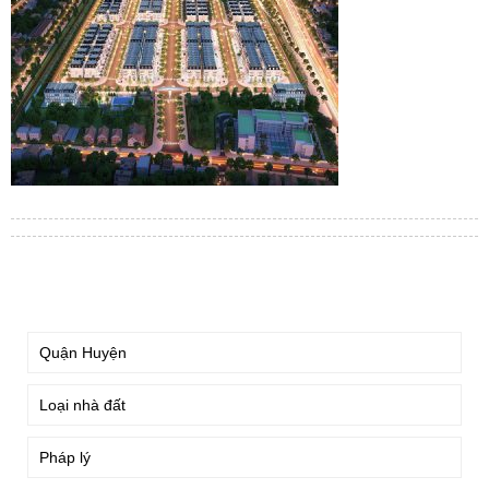
TÌM KIẾM