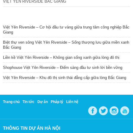
VIỆT YÊN RIVERSIDE BẮC GIANG
TIN NỔI BẬT
Việt Yên Riverside – Cơ hội đầu tư vàng giữa trung tâm công nghiệp Bắc
Giang
Biệt thự ven sông Việt Yên Riverside – Sống thượng lưu giữa miền xanh
Bắc Giang
Liền kề Việt Yên Riverside – Không gian sống xanh giữa lòng đô thị
Shophouse Việt Yên Riverside – Điểm sáng đầu tư sinh lời bền vững
Việt Yên Riverside – Khu đô thị sinh thái đẳng cấp giữa lòng Bắc Giang
Trang chủ
Tin tức
Dự án
Pháp lý
Liên hệ
THÔNG TIN DỰ ÁN HÀ NỘI