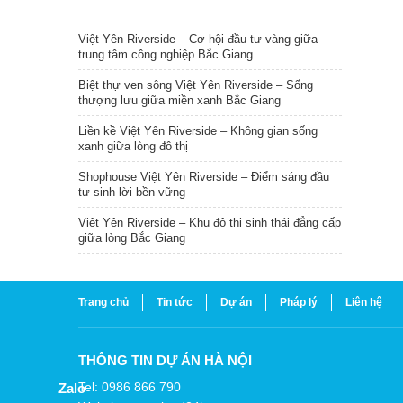
TIN NỔI BẬT
Việt Yên Riverside – Cơ hội đầu tư vàng giữa
trung tâm công nghiệp Bắc Giang
Biệt thự ven sông Việt Yên Riverside – Sống
thượng lưu giữa miền xanh Bắc Giang
Liền kề Việt Yên Riverside – Không gian sống
xanh giữa lòng đô thị
Shophouse Việt Yên Riverside – Điểm sáng đầu
tư sinh lời bền vững
Việt Yên Riverside – Khu đô thị sinh thái đẳng cấp
giữa lòng Bắc Giang
Trang chủ
Tin tức
Dự án
Pháp lý
Liên hệ
THÔNG TIN DỰ ÁN HÀ NỘI
Tel: 0986 866 790
Zalo