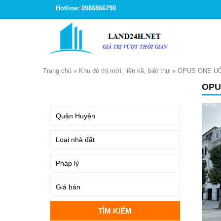
Hotline: 0986866790
Trang chủ
»
Khu đô thị mới, liền kề, biệt thự
»
OPUS ONE UÔ
OPU
TÌM KIẾM