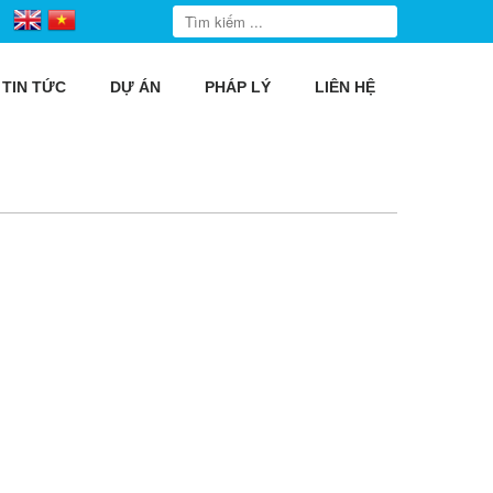
TIN TỨC
DỰ ÁN
PHÁP LÝ
LIÊN HỆ