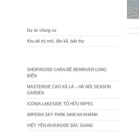
DỰ ÁN
Dự án chung cư
Khu đô thị mới, liền kề, biệt thự
CÁC DỰ ÁN MỚI NHẤT
SHOPHOUSE CHÂN ĐẾ BERRIVER LONG
BIÊN
MASTERISE CAO XÀ LÁ – HÀ NỘI SEASON
GARDEN
ICONIA LAKESIDE TỐ HỮU MIPEC
IMPERIA SKY PARK NAM AN KHÁNH
VIỆT YÊN RIVERSIDE BẮC GIANG