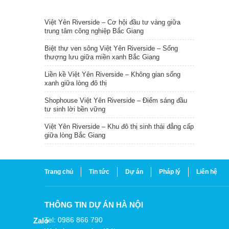
TIN NỔI BẬT
Việt Yên Riverside – Cơ hội đầu tư vàng giữa
trung tâm công nghiệp Bắc Giang
Biệt thự ven sông Việt Yên Riverside – Sống
thượng lưu giữa miền xanh Bắc Giang
Liền kề Việt Yên Riverside – Không gian sống
xanh giữa lòng đô thị
Shophouse Việt Yên Riverside – Điểm sáng đầu
tư sinh lời bền vững
Việt Yên Riverside – Khu đô thị sinh thái đẳng cấp
giữa lòng Bắc Giang
Trang chủ
Tin tức
Dự án
Pháp lý
Liên hệ
THÔNG TIN DỰ ÁN HÀ NỘI
Tel: 0986 866 790
Zalo