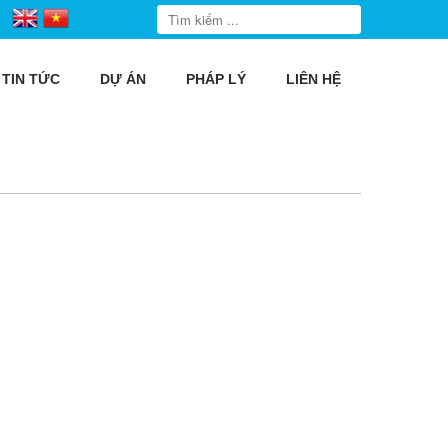
TIN TỨC
DỰ ÁN
PHÁP LÝ
LIÊN HỆ