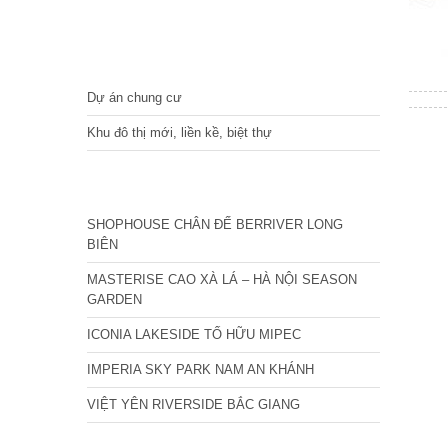
DỰ ÁN
Dự án chung cư
Khu đô thị mới, liền kề, biệt thự
CÁC DỰ ÁN MỚI NHẤT
SHOPHOUSE CHÂN ĐẾ BERRIVER LONG
BIÊN
MASTERISE CAO XÀ LÁ – HÀ NỘI SEASON
GARDEN
ICONIA LAKESIDE TỐ HỮU MIPEC
IMPERIA SKY PARK NAM AN KHÁNH
VIỆT YÊN RIVERSIDE BẮC GIANG