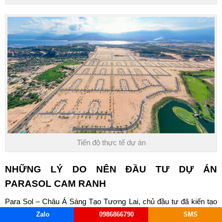
Tiến độ thực tế dự án
NHỮNG LÝ DO NÊN ĐẦU TƯ DỰ ÁN
PARASOL CAM RANH
Para Sol – Châu Á Sáng Tạo Tương Lai, chủ đầu tư đã kiến tạo
nên 1 thành phố nghỉ dưỡng mang tầm Quốc Tế và định vị lại vị
Zalo
0986866790
SMS