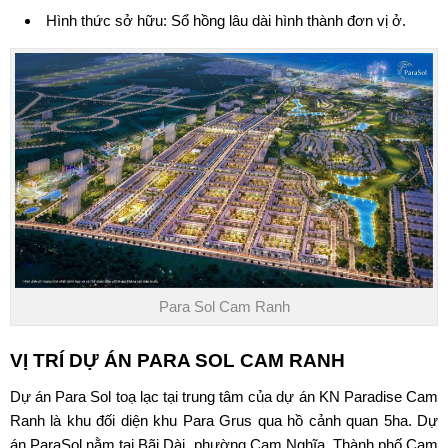
Hình thức sở hữu: Sổ hồng lâu dài hình thành đơn vị ở.
Para Sol Cam Ranh
VỊ TRÍ DỰ ÁN
PARA SOL CAM RANH
Dự án
Para Sol
toạ lạc tại trung tâm của dự án KN Paradise Cam
Ranh là khu đối diện khu Para Grus qua hồ cảnh quan 5ha. Dự
án ParaSol nằm tại Bãi Dài, phường Cam Nghĩa, Thành phố Cam