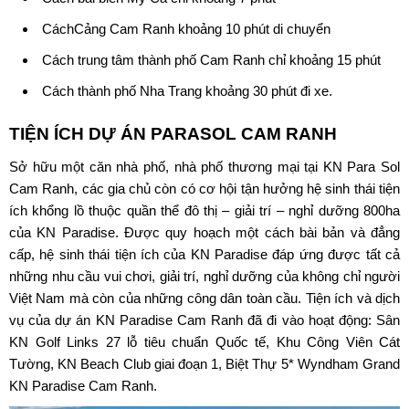
CáchCảng Cam Ranh khoảng 10 phút di chuyển
Cách trung tâm thành phố Cam Ranh chỉ khoảng 15 phút
Cách thành phố Nha Trang khoảng 30 phút đi xe.
TIỆN ÍCH DỰ ÁN
PARASOL CAM RANH
Sở hữu một căn nhà phố, nhà phố thương mại tại KN
Para Sol
Cam Ranh
, các gia chủ còn có cơ hội tận hưởng hệ sinh thái tiện
ích khổng lồ thuộc quần thể đô thị – giải trí – nghỉ dưỡng 800ha
của KN Paradise. Được quy hoạch một cách bài bản và đẳng
cấp, hệ sinh thái tiện ích của KN
Paradise
đáp ứng được tất cả
những nhu cầu vui chơi, giải trí, nghỉ dưỡng của không chỉ người
Việt Nam mà còn của những công dân toàn cầu. Tiện ích và dịch
vụ của dự án KN
Paradise Cam Ranh
đã đi vào hoạt động: Sân
KN Golf Links 27 lỗ tiêu chuẩn Quốc tế, Khu Công Viên Cát
Tường, KN Beach Club giai đoạn 1, Biệt Thự 5* Wyndham Grand
KN Paradise Cam Ranh.