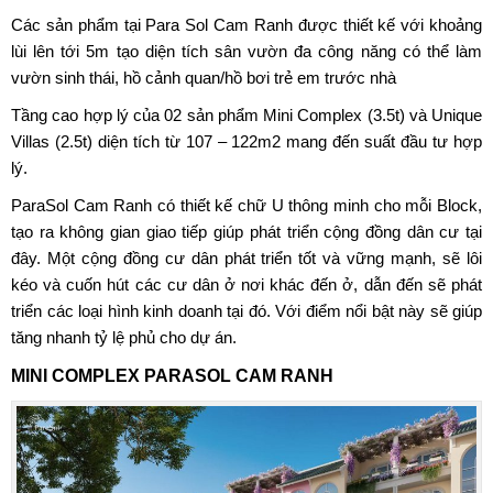
Các sản phẩm tại
Para Sol Cam Ranh
được thiết kế với khoảng
lùi lên tới 5m tạo diện tích sân vườn đa công năng có thể làm
vườn sinh thái, hồ cảnh quan/hồ bơi trẻ em trước nhà
Tầng cao hợp lý của 02 sản phẩm Mini Complex (3.5t) và Unique
Villas (2.5t) diện tích từ 107 – 122m2 mang đến suất đầu tư hợp
lý.
ParaSol Cam Ranh có thiết kế chữ U thông minh cho mỗi Block,
tạo ra không gian giao tiếp giúp phát triển cộng đồng dân cư tại
đây. Một cộng đồng cư dân phát triển tốt và vững mạnh, sẽ lôi
kéo và cuốn hút các cư dân ở nơi khác đến ở, dẫn đến sẽ phát
triển các loại hình kinh doanh tại đó. Với điểm nổi bật này sẽ giúp
tăng nhanh tỷ lệ phủ cho dự án.
MINI COMPLEX PARASOL CAM RANH