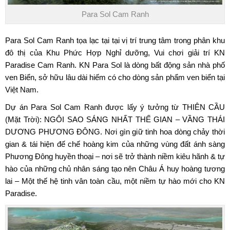
Para Sol Cam Ranh
Para Sol Cam Ranh
tọa lạc tại tại vị trí trung tâm trong phân khu
đô thị của Khu Phức Hợp Nghỉ dưỡng, Vui chơi giải trí
KN
Paradise Cam Ranh
. KN Para Sol là dòng bất động sản nhà phố
ven Biển, sở hữu lâu dài hiếm có cho dòng sản phẩm ven biển tại
Việt Nam.
Dự án
Para Sol Cam Ranh
được lấy ý tưởng từ THIÊN CẦU
(Mặt Trời): NGÔI SAO SÁNG NHẤT THẾ GIAN – VẦNG THÁI
DƯƠNG PHƯƠNG ĐÔNG. Nơi gìn giữ tinh hoa dòng chảy thời
gian & tái hiện đế chế hoàng kim của những vùng đất ánh sàng
Phương Đông huyền thoại – nơi sẽ trở thành niềm kiêu hãnh & tự
hào của những chủ nhân sáng tạo nên Châu Á huy hoàng tương
lai – Một thế hệ tinh vân toàn cầu, một niềm tự hào mới cho KN
Paradise.