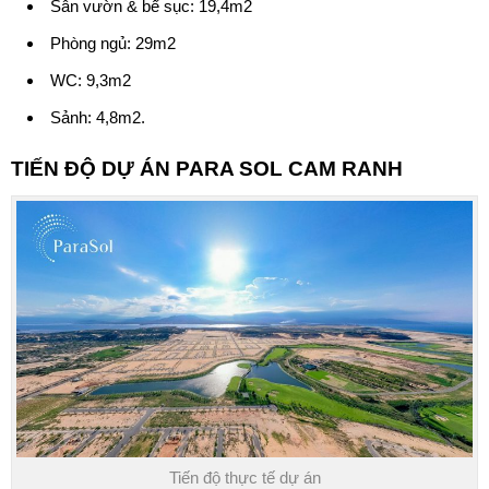
Sân vườn & bể sục: 19,4m2
Phòng ngủ: 29m2
WC: 9,3m2
Sảnh: 4,8m2.
TIẾN ĐỘ DỰ ÁN
PARA SOL CAM RANH
Tiến độ thực tế dự án