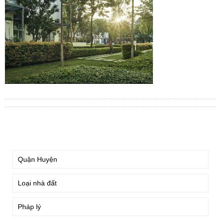
TÌM KIẾM