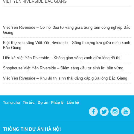
VIỆT YÊN RIVERSIDE BẮC GIANG
TIN NỔI BẬT
Việt Yên Riverside – Cơ hội đầu tư vàng giữa trung tâm công nghiệp Bắc
Giang
Biệt thự ven sông Việt Yên Riverside – Sống thượng lưu giữa miền xanh
Bắc Giang
Liền kề Việt Yên Riverside – Không gian sống xanh giữa lòng đô thị
Shophouse Việt Yên Riverside – Điểm sáng đầu tư sinh lời bền vững
Việt Yên Riverside – Khu đô thị sinh thái đẳng cấp giữa lòng Bắc Giang
Trang chủ
Tin tức
Dự án
Pháp lý
Liên hệ
THÔNG TIN DỰ ÁN HÀ NỘI