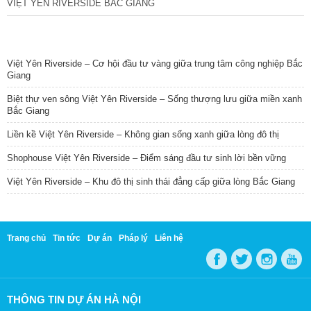
VIỆT YÊN RIVERSIDE BẮC GIANG
TIN NỔI BẬT
Việt Yên Riverside – Cơ hội đầu tư vàng giữa trung tâm công nghiệp Bắc
Giang
Biệt thự ven sông Việt Yên Riverside – Sống thượng lưu giữa miền xanh
Bắc Giang
Liền kề Việt Yên Riverside – Không gian sống xanh giữa lòng đô thị
Shophouse Việt Yên Riverside – Điểm sáng đầu tư sinh lời bền vững
Việt Yên Riverside – Khu đô thị sinh thái đẳng cấp giữa lòng Bắc Giang
Trang chủ
Tin tức
Dự án
Pháp lý
Liên hệ
THÔNG TIN DỰ ÁN HÀ NỘI