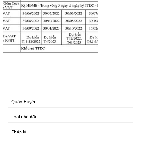
TÌM KIẾM