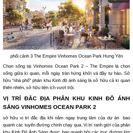
phối cảnh 3 The Empire Vinhomes Ocean Park Hưng Yên
Chọn sống tại Vinhomes Ocean Park 2 – The Empire là chọn
sống giữa kì quan, mỗi ngày tràn hứng khởi và đầy tự hào. Sở
hữu “nhà phố” phân khu Kinh đô ánh sáng là sở hữu cả kì quan
thiên nhiên, sở hữu tiện ích vượt trội.
VỊ TRÍ ĐẮC ĐỊA
PHÂN KHU KINH ĐÔ ÁNH
SÁNG VINHOMES OCEAN PARK 2
sở hữu vị trí đắc địa khi nằm ngay trung tâm của dự án bao
quanh các tuyến đường chính chạy qua. Vị trí ranh giới của phân
khu Kinh Đô Ánh Sáng được bao quanh bởi các trục đường lớn