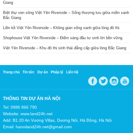
Giang
Biệt thự ven sông Việt Yên Riverside – Sống thượng lưu giữa miền xanh
Bắc Giang
Liền kề Việt Yên Riverside – Không gian sống xanh giữa lòng đô thị
Shophouse Việt Yên Riverside – Điểm sáng đầu tư sinh lời bền vững
Việt Yên Riverside – Khu đô thị sinh thái đẳng cấp giữa lòng Bắc Giang
Trang chủ
Tin tức
Dự án
Pháp lý
Liên hệ
THÔNG TIN DỰ ÁN HÀ NỘI
Tel: 0986 866 790
Website: www.land24h.net
Add: B1.20 An Vượng Villas, Dương Nội, Hà Đông, Hà Nội
Email: hanoiland24h.net@gmail.com