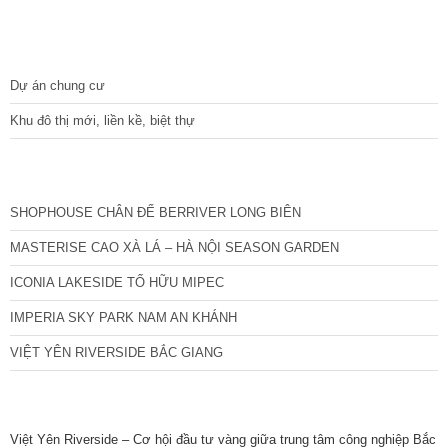
DỰ ÁN
Dự án chung cư
Khu đô thị mới, liền kề, biệt thự
CÁC DỰ ÁN MỚI NHẤT
SHOPHOUSE CHÂN ĐẾ BERRIVER LONG BIÊN
MASTERISE CAO XÀ LÁ – HÀ NỘI SEASON GARDEN
ICONIA LAKESIDE TỐ HỮU MIPEC
IMPERIA SKY PARK NAM AN KHÁNH
VIỆT YÊN RIVERSIDE BẮC GIANG
TIN NỔI BẬT
Việt Yên Riverside – Cơ hội đầu tư vàng giữa trung tâm công nghiệp Bắc