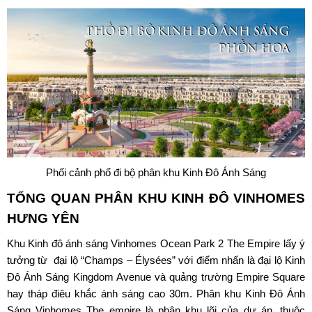
Phối cảnh phố đi bộ phân khu Kinh Đô Ánh Sáng
TỔNG QUAN
PHÂN KHU KINH ĐÔ VINHOMES
HƯNG YÊN
Khu Kinh đô ánh sáng Vinhomes Ocean Park 2
The Empire lấy ý
tưởng từ đại lộ “Champs – Élysées” với điểm nhấn là đại lộ Kinh
Đô Ánh Sáng Kingdom Avenue và quảng trường Empire Square
hay tháp điêu khắc ánh sáng cao 30m. Phân khu Kinh Đô Ánh
Sáng Vinhomes The empire là phân khu lõi của dự án, thuộc